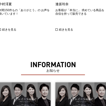
中村澪夏
逢坂玲奈
年間150件もの「ありがとう」の お声を
お客様が「本当に」 求めている商品を
頂いています！
自信を持って販売できる
続きを見る
続きを見る
INFORMATION
お知らせ