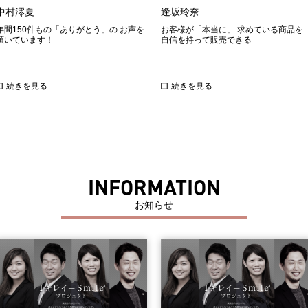
中村澪夏
逢坂玲奈
年間150件もの「ありがとう」の お声を
お客様が「本当に」 求めている商品を
頂いています！
自信を持って販売できる
続きを見る
続きを見る
INFORMATION
お知らせ